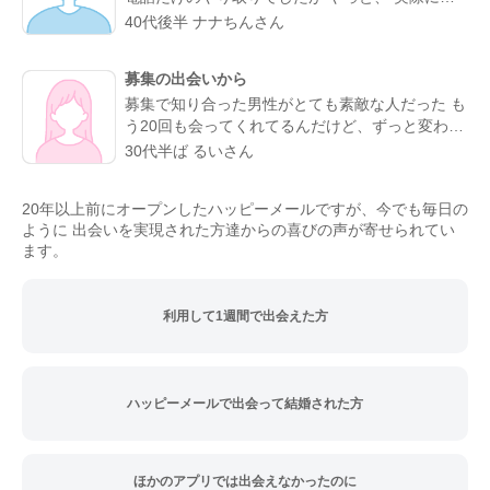
よかったと思える人になりました。
うことが叶った。 お互い会うことは諦めていまし
40代後半 ナナちんさん
たが叶った。 諦めないことが大切と実感した。
理想通りの可愛い、 メガネの似合う、 タイプの
募集の出会いから
方でした。 ホント、大切にしたいと思った。 ま
募集で知り合った男性がとても素敵な人だった も
た会う約束もできた。 こんな僕と… ありがとう(*
う20回も会ってくれてるんだけど、ずっと変わら
´∇｀*)
ず紳士的に癒してくれる。仕事の協力もしてくれ
30代半ば るいさん
て、精神的にも頼りっぱなし。 こんな出会いが鬱
屈としたイメージの出会い系サイトであるなんて
20年以上前にオープンしたハッピーメールですが、今でも毎日の
思わなかったな…
ように 出会いを実現された方達からの喜びの声が寄せられてい
ます。
利用して1週間で出会えた方
ハッピーメールで出会って結婚された方
ほかのアプリでは出会えなかったのに