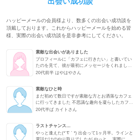
出会い成功談
ハッピーメールの会員様より、数多くの出会い成功談を
頂戴しております。これからハッピーメールを始める皆
様、実際の出会い成功談を是非参考にしてください。
素敵な出会いがありました
プロフィールに「カフェに行きたい」と書いてい
たのを見て、彼が最初にメッセージをくれまし
た。やり取りしていく中で、彼がよく行くらしい
20代前半 はやはやさん
カフェが、実は私も好きなお店だと分かってびっ
くり。 なんとなく気になるところが一緒だったの
素敵なひと時
で、私的には今までになくメッセージが盛り上が
まだ初めて数日ですが素敵な方とお洒落なカフェ
り嬉しかったです。 カフェに誘ってもらい、実際
に行ってきました 不思議な趣向を凝らしたカフェ
にお会いするととっても話しやすくて、時間があ
で過ごす時間はとてもリラックスできました 真面
っという間。 少し年上でしたが、気を使わずに話
20代半ば カイトさん
目な出会いがちゃんとあることが分かったのでこ
せる感じが心地よくて、「また会いたいな」と素
れからもお互い良い出会いを探したいですね
直に伝えました。彼のちょっと嬉しそうな顔をみ
ラストチャンス…
たら、思わずドキドキしました。 成功談でいいの
やっと逢えた(*´∇｀*) 出会って1ヶ月半。ラインと
か…まだどうなるかはわからないけど、出会えて
電話だけのやり取りでしたが やっと、 実際に会