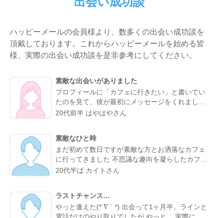
出会い成功談
ハッピーメールの会員様より、数多くの出会い成功談を
頂戴しております。これからハッピーメールを始める皆
様、実際の出会い成功談を是非参考にしてください。
素敵な出会いがありました
プロフィールに「カフェに行きたい」と書いてい
たのを見て、彼が最初にメッセージをくれまし
た。やり取りしていく中で、彼がよく行くらしい
20代前半 はやはやさん
カフェが、実は私も好きなお店だと分かってびっ
くり。 なんとなく気になるところが一緒だったの
素敵なひと時
で、私的には今までになくメッセージが盛り上が
まだ初めて数日ですが素敵な方とお洒落なカフェ
り嬉しかったです。 カフェに誘ってもらい、実際
に行ってきました 不思議な趣向を凝らしたカフェ
にお会いするととっても話しやすくて、時間があ
で過ごす時間はとてもリラックスできました 真面
っという間。 少し年上でしたが、気を使わずに話
20代半ば カイトさん
目な出会いがちゃんとあることが分かったのでこ
せる感じが心地よくて、「また会いたいな」と素
れからもお互い良い出会いを探したいですね
直に伝えました。彼のちょっと嬉しそうな顔をみ
ラストチャンス…
たら、思わずドキドキしました。 成功談でいいの
やっと逢えた(*´∇｀*) 出会って1ヶ月半。ラインと
か…まだどうなるかはわからないけど、出会えて
電話だけのやり取りでしたが やっと、 実際に会