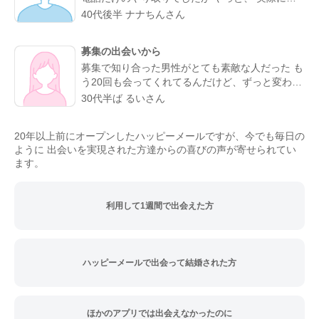
よかったと思える人になりました。
うことが叶った。 お互い会うことは諦めていまし
40代後半 ナナちんさん
たが叶った。 諦めないことが大切と実感した。
理想通りの可愛い、 メガネの似合う、 タイプの
募集の出会いから
方でした。 ホント、大切にしたいと思った。 ま
募集で知り合った男性がとても素敵な人だった も
た会う約束もできた。 こんな僕と… ありがとう(*
う20回も会ってくれてるんだけど、ずっと変わら
´∇｀*)
ず紳士的に癒してくれる。仕事の協力もしてくれ
30代半ば るいさん
て、精神的にも頼りっぱなし。 こんな出会いが鬱
屈としたイメージの出会い系サイトであるなんて
20年以上前にオープンしたハッピーメールですが、今でも毎日の
思わなかったな…
ように 出会いを実現された方達からの喜びの声が寄せられてい
ます。
利用して1週間で出会えた方
ハッピーメールで出会って結婚された方
ほかのアプリでは出会えなかったのに