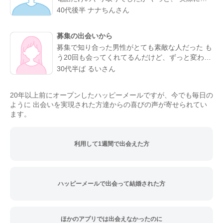
よかったと思える人になりました。
うことが叶った。 お互い会うことは諦めていまし
40代後半 ナナちんさん
たが叶った。 諦めないことが大切と実感した。
理想通りの可愛い、 メガネの似合う、 タイプの
募集の出会いから
方でした。 ホント、大切にしたいと思った。 ま
募集で知り合った男性がとても素敵な人だった も
た会う約束もできた。 こんな僕と… ありがとう(*
う20回も会ってくれてるんだけど、ずっと変わら
´∇｀*)
ず紳士的に癒してくれる。仕事の協力もしてくれ
30代半ば るいさん
て、精神的にも頼りっぱなし。 こんな出会いが鬱
屈としたイメージの出会い系サイトであるなんて
20年以上前にオープンしたハッピーメールですが、今でも毎日の
思わなかったな…
ように 出会いを実現された方達からの喜びの声が寄せられてい
ます。
利用して1週間で出会えた方
ハッピーメールで出会って結婚された方
ほかのアプリでは出会えなかったのに