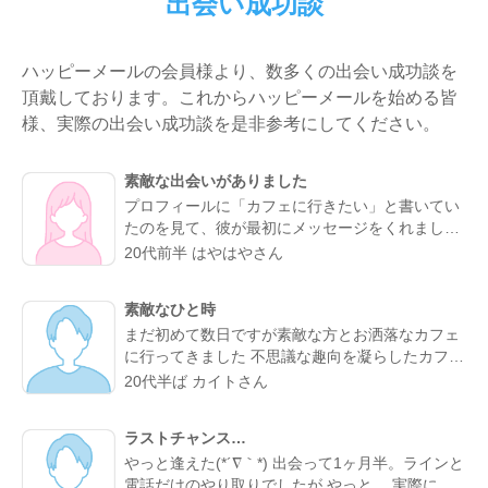
出会い成功談
ハッピーメールの会員様より、数多くの出会い成功談を
頂戴しております。これからハッピーメールを始める皆
様、実際の出会い成功談を是非参考にしてください。
素敵な出会いがありました
プロフィールに「カフェに行きたい」と書いてい
たのを見て、彼が最初にメッセージをくれまし
た。やり取りしていく中で、彼がよく行くらしい
20代前半 はやはやさん
カフェが、実は私も好きなお店だと分かってびっ
くり。 なんとなく気になるところが一緒だったの
素敵なひと時
で、私的には今までになくメッセージが盛り上が
まだ初めて数日ですが素敵な方とお洒落なカフェ
り嬉しかったです。 カフェに誘ってもらい、実際
に行ってきました 不思議な趣向を凝らしたカフェ
にお会いするととっても話しやすくて、時間があ
で過ごす時間はとてもリラックスできました 真面
っという間。 少し年上でしたが、気を使わずに話
20代半ば カイトさん
目な出会いがちゃんとあることが分かったのでこ
せる感じが心地よくて、「また会いたいな」と素
れからもお互い良い出会いを探したいですね
直に伝えました。彼のちょっと嬉しそうな顔をみ
ラストチャンス…
たら、思わずドキドキしました。 成功談でいいの
やっと逢えた(*´∇｀*) 出会って1ヶ月半。ラインと
か…まだどうなるかはわからないけど、出会えて
電話だけのやり取りでしたが やっと、 実際に会