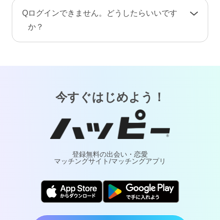
手続き完了後、プロフィール情報や画像・動
A
お客様が安心してご利用いただけるよう、当サ
Q
ログインできません。どうしたらいいです
画・メッセージ・ポイント（コイン）などのア
ービスでは24時間365日体制で有人による監視・
か？
カウント情報はすべて削除されます。復旧や返
通報対応・年齢確認を行っております。
金はできませんのでご注意ください。
A
「
ログインでお困りの方
」ページをご覧くださ
万が一トラブルが発生した場合は、通報により
い。
調査・対応いたします。詐欺や犯罪などの実害
については最寄りの警察へご相談ください。
今すぐはじめよう！
登録無料の出会い・恋愛
マッチングサイト/マッチングアプリ