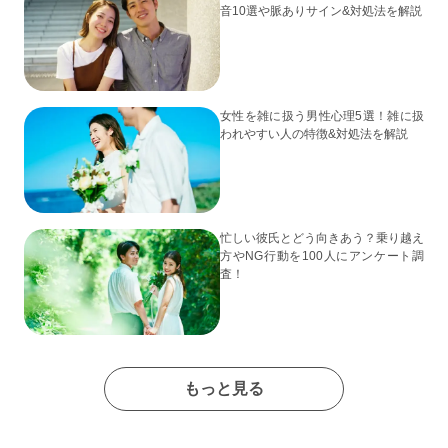
音10選や脈ありサイン&対処法を解説
女性を雑に扱う男性心理5選！雑に扱
われやすい人の特徴&対処法を解説
忙しい彼氏とどう向きあう？乗り越え
方やNG行動を100人にアンケート調
査！
もっと見る