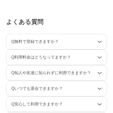
よくある質問
Q
無料で登録できますか？
A
登録料金は一切かかりませんので、ご安心くだ
Q
利用料金はどうなってますか？
さい。
利用料金は一部の決済を除き「完全前払い制」
A
女性は男性とのやりとりは全て無料です。
Q
知人や友達に知られずに利用できますか？
です。そのため、弊社からお客様へ料金の請求
一部のコンテンツの利用はコイン（有料）が必
や督促のご連絡が届くことはありません。
要です。
A
友達に知られないように、実名ではなく匿名で
Q
いつでも退会できますか？
のニックネームで、プロフ画像を登録しない状
男性は、事前にポイントをご購入のうえご利用
態でもご利用できますのでご安心ください。
A
退会は「マイページ」→「各種設定」→「退会
となります。（1P＝約10円、消費ポイントはサ
Q
安心して利用できますか？
また、検索結果にあなたのプロフィールが表示
手続き」から行えます。
ービスによって異なります）
されないように設定することもできます。