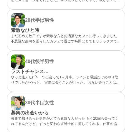
らしいカフェが、実は私も好きなお店だと分かってびっくり。 なん
となく気になるところが一緒だったので、私的には今までになくメッ
セージが盛り上がり嬉しかったです。 カフェに誘ってもらい、実際
20代半ば
男性
にお会いするととっても話しやすくて、時間があっという間。 少し
年上でしたが、気を使わずに話せる感じが心地よくて、「また会いた
素敵なひと時
いな」と素直に伝えました。彼のちょっと嬉しそうな顔をみたら、思
まだ初めて数日ですが素敵な方とお洒落なカフェに行ってきました
わずドキドキしました。 成功談でいいのか…まだどうなるかはわか
不思議な趣向を凝らしたカフェで過ごす時間はとてもリラックスでき
らないけど、出会えてよかったと思える人になりました。
ました 真面目な出会いがちゃんとあることが分かったのでこれから
もお互い良い出会いを探したいですね
40代後半
男性
ラストチャンス…
やっと逢えた(*´∇｀*) 出会って1ヶ月半。ラインと電話だけのやり取
りでしたが やっと、 実際に会うことが叶った。 お互い会うことは諦
めていましたが叶った。 諦めないことが大切と実感した。 理想通り
の可愛い、 メガネの似合う、 タイプの方でした。 ホント、大切にし
たいと思った。 また会う約束もできた。 こんな僕と… ありがとう(*
30代半ば
女性
´∇｀*)
募集の出会いから
募集で知り合った男性がとても素敵な人だった もう20回も会ってく
れてるんだけど、ずっと変わらず紳士的に癒してくれる。仕事の協力
もしてくれて、精神的にも頼りっぱなし。 こんな出会いが鬱屈とし