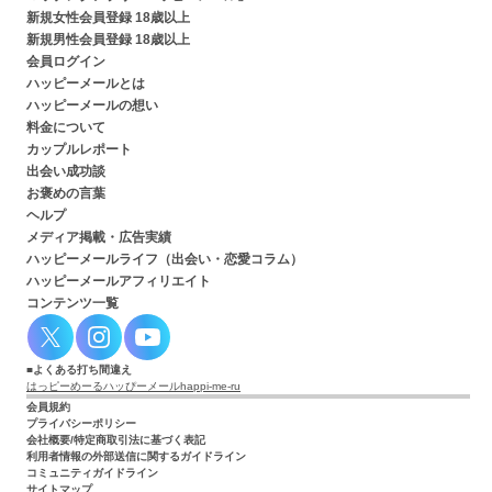
新規女性会員登録 18歳以上
新規男性会員登録 18歳以上
会員ログイン
ハッピーメールとは
ハッピーメールの想い
料金について
カップルレポート
出会い成功談
お褒めの言葉
ヘルプ
メディア掲載・広告実績
ハッピーメールライフ（出会い・恋愛コラム）
ハッピーメールアフィリエイト
コンテンツ一覧
よくある打ち間違え
はっピーめーる
ハッぴーメール
happi-me-ru
会員規約
プライバシーポリシー
会社概要/特定商取引法に基づく表記
利用者情報の外部送信に関するガイドライン
コミュニティガイドライン
サイトマップ