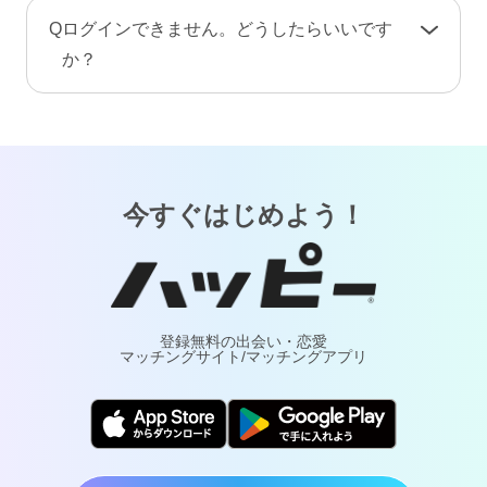
手続き完了後、プロフィール情報や画像・動
A
お客様が安心してご利用いただけるよう、当サ
Q
ログインできません。どうしたらいいです
画・メッセージ・ポイント（コイン）などのア
ービスでは24時間365日体制で有人による監視・
か？
カウント情報はすべて削除されます。復旧や返
通報対応・年齢確認を行っております。
金はできませんのでご注意ください。
A
「
ログインでお困りの方
」ページをご覧くださ
万が一トラブルが発生した場合は、通報により
い。
調査・対応いたします。詐欺や犯罪などの実害
については最寄りの警察へご相談ください。
今すぐはじめよう！
登録無料の出会い・恋愛
マッチングサイト/マッチングアプリ