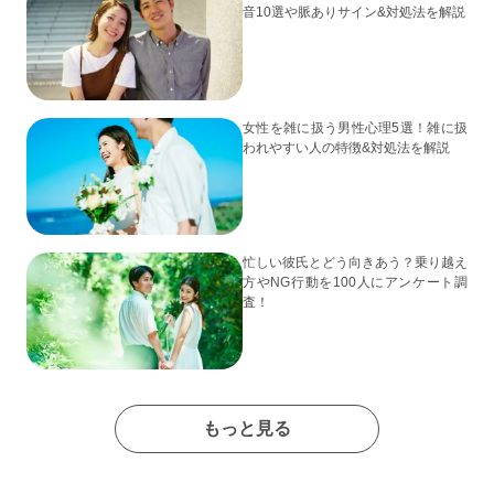
音10選や脈ありサイン&対処法を解説
女性を雑に扱う男性心理5選！雑に扱
われやすい人の特徴&対処法を解説
忙しい彼氏とどう向きあう？乗り越え
方やNG行動を100人にアンケート調
査！
もっと見る