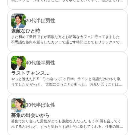
らしいカフェが、実は私も好きなお店だと分かってびっくり。 なん
となく気になるところが一緒だったので、私的には今までになくメッ
セージが盛り上がり嬉しかったです。 カフェに誘ってもらい、実際
20代半ば
男性
にお会いするととっても話しやすくて、時間があっという間。 少し
年上でしたが、気を使わずに話せる感じが心地よくて、「また会いた
素敵なひと時
いな」と素直に伝えました。彼のちょっと嬉しそうな顔をみたら、思
まだ初めて数日ですが素敵な方とお洒落なカフェに行ってきました
わずドキドキしました。 成功談でいいのか…まだどうなるかはわか
不思議な趣向を凝らしたカフェで過ごす時間はとてもリラックスでき
らないけど、出会えてよかったと思える人になりました。
ました 真面目な出会いがちゃんとあることが分かったのでこれから
もお互い良い出会いを探したいですね
40代後半
男性
ラストチャンス…
やっと逢えた(*´∇｀*) 出会って1ヶ月半。ラインと電話だけのやり取
りでしたが やっと、 実際に会うことが叶った。 お互い会うことは諦
めていましたが叶った。 諦めないことが大切と実感した。 理想通り
の可愛い、 メガネの似合う、 タイプの方でした。 ホント、大切にし
たいと思った。 また会う約束もできた。 こんな僕と… ありがとう(*
30代半ば
女性
´∇｀*)
募集の出会いから
募集で知り合った男性がとても素敵な人だった もう20回も会ってく
れてるんだけど、ずっと変わらず紳士的に癒してくれる。仕事の協力
もしてくれて、精神的にも頼りっぱなし。 こんな出会いが鬱屈とし