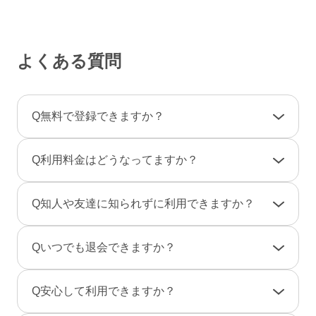
よくある質問
Q
無料で登録できますか？
A
登録料金は一切かかりませんので、ご安心くだ
Q
利用料金はどうなってますか？
さい。
利用料金は一部の決済を除き「完全前払い制」
A
女性は男性とのやりとりは全て無料です。
Q
知人や友達に知られずに利用できますか？
です。そのため、弊社からお客様へ料金の請求
一部のコンテンツの利用はコイン（有料）が必
や督促のご連絡が届くことはありません。
要です。
A
友達に知られないように、実名ではなく匿名で
Q
いつでも退会できますか？
のニックネームで、プロフ画像を登録しない状
男性は、事前にポイントをご購入のうえご利用
態でもご利用できますのでご安心ください。
A
退会は「マイページ」→「各種設定」→「退会
となります。（1P＝約10円、消費ポイントはサ
Q
安心して利用できますか？
また、検索結果にあなたのプロフィールが表示
手続き」から行えます。
ービスによって異なります）
されないように設定することもできます。