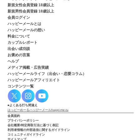
新規女性会員登録 18歳以上
新規男性会員登録 18歳以上
会員ログイン
ハッピーメールとは
ハッピーメールの想い
料金について
カップルレポート
出会い成功談
お褒めの言葉
ヘルプ
メディア掲載・広告実績
ハッピーメールライフ（出会い・恋愛コラム）
ハッピーメールアフィリエイト
コンテンツ一覧
よくある打ち間違え
はっピーめーる
ハッぴーメール
happi-me-ru
会員規約
プライバシーポリシー
会社概要/特定商取引法に基づく表記
利用者情報の外部送信に関するガイドライン
コミュニティガイドライン
サイトマップ