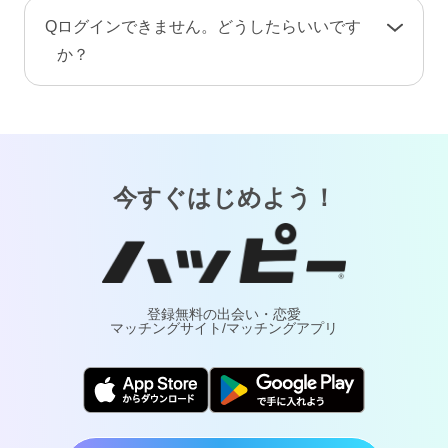
手続き完了後、プロフィール情報や画像・動
A
お客様が安心してご利用いただけるよう、当サ
Q
ログインできません。どうしたらいいです
画・メッセージ・ポイント（コイン）などのア
ービスでは24時間365日体制で有人による監視・
か？
カウント情報はすべて削除されます。復旧や返
通報対応・年齢確認を行っております。
金はできませんのでご注意ください。
A
「
ログインでお困りの方
」ページをご覧くださ
万が一トラブルが発生した場合は、通報により
い。
調査・対応いたします。詐欺や犯罪などの実害
については最寄りの警察へご相談ください。
今すぐはじめよう！
登録無料の出会い・恋愛
マッチングサイト/マッチングアプリ