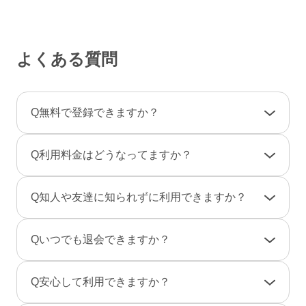
よくある質問
Q
無料で登録できますか？
A
登録料金は一切かかりませんので、ご安心くだ
Q
利用料金はどうなってますか？
さい。
利用料金は一部の決済を除き「完全前払い制」
A
女性は男性とのやりとりは全て無料です。
Q
知人や友達に知られずに利用できますか？
です。そのため、弊社からお客様へ料金の請求
一部のコンテンツの利用はコイン（有料）が必
や督促のご連絡が届くことはありません。
要です。
A
友達に知られないように、実名ではなく匿名で
Q
いつでも退会できますか？
のニックネームで、プロフ画像を登録しない状
男性は、事前にポイントをご購入のうえご利用
態でもご利用できますのでご安心ください。
A
退会は「マイページ」→「各種設定」→「退会
となります。（1P＝約10円、消費ポイントはサ
Q
安心して利用できますか？
また、検索結果にあなたのプロフィールが表示
手続き」から行えます。
ービスによって異なります）
されないように設定することもできます。