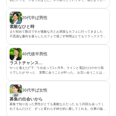
らしいカフェが、実は私も好きなお店だと分かってびっくり。 なん
となく気になるところが一緒だったので、私的には今までになくメッ
セージが盛り上がり嬉しかったです。 カフェに誘ってもらい、実際
20代半ば
男性
にお会いするととっても話しやすくて、時間があっという間。 少し
年上でしたが、気を使わずに話せる感じが心地よくて、「また会いた
素敵なひと時
いな」と素直に伝えました。彼のちょっと嬉しそうな顔をみたら、思
まだ初めて数日ですが素敵な方とお洒落なカフェに行ってきました
わずドキドキしました。 成功談でいいのか…まだどうなるかはわか
不思議な趣向を凝らしたカフェで過ごす時間はとてもリラックスでき
らないけど、出会えてよかったと思える人になりました。
ました 真面目な出会いがちゃんとあることが分かったのでこれから
もお互い良い出会いを探したいですね
40代後半
男性
ラストチャンス…
やっと逢えた(*´∇｀*) 出会って1ヶ月半。ラインと電話だけのやり取
りでしたが やっと、 実際に会うことが叶った。 お互い会うことは諦
めていましたが叶った。 諦めないことが大切と実感した。 理想通り
の可愛い、 メガネの似合う、 タイプの方でした。 ホント、大切にし
たいと思った。 また会う約束もできた。 こんな僕と… ありがとう(*
30代半ば
女性
´∇｀*)
募集の出会いから
募集で知り合った男性がとても素敵な人だった もう20回も会ってく
れてるんだけど、ずっと変わらず紳士的に癒してくれる。仕事の協力
もしてくれて、精神的にも頼りっぱなし。 こんな出会いが鬱屈とし