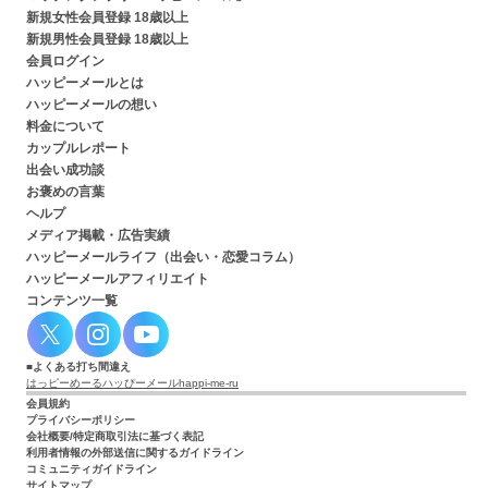
新規女性会員登録 18歳以上
新規男性会員登録 18歳以上
会員ログイン
ハッピーメールとは
ハッピーメールの想い
料金について
カップルレポート
出会い成功談
お褒めの言葉
ヘルプ
メディア掲載・広告実績
ハッピーメールライフ（出会い・恋愛コラム）
ハッピーメールアフィリエイト
コンテンツ一覧
よくある打ち間違え
はっピーめーる
ハッぴーメール
happi-me-ru
会員規約
プライバシーポリシー
会社概要/特定商取引法に基づく表記
利用者情報の外部送信に関するガイドライン
コミュニティガイドライン
サイトマップ