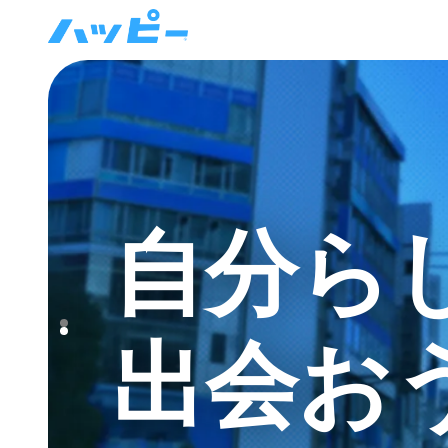
自分ら
出会お