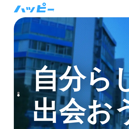
自分ら
出会お