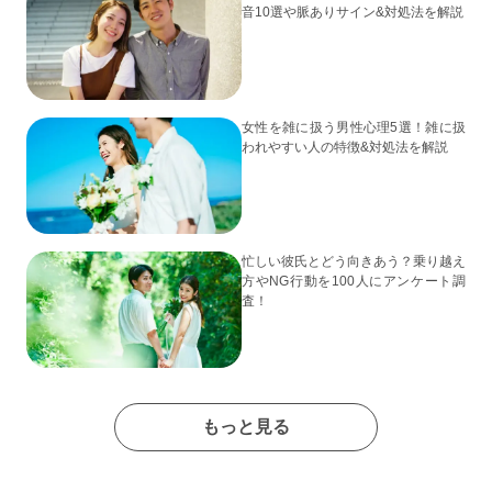
音10選や脈ありサイン&対処法を解説
女性を雑に扱う男性心理5選！雑に扱
われやすい人の特徴&対処法を解説
忙しい彼氏とどう向きあう？乗り越え
方やNG行動を100人にアンケート調
査！
もっと見る