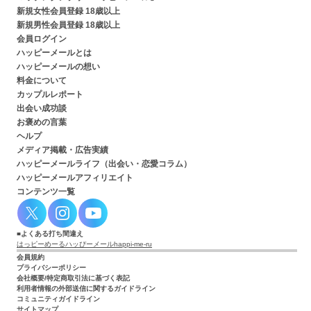
新規女性会員登録 18歳以上
新規男性会員登録 18歳以上
会員ログイン
ハッピーメールとは
ハッピーメールの想い
料金について
カップルレポート
出会い成功談
お褒めの言葉
ヘルプ
メディア掲載・広告実績
ハッピーメールライフ（出会い・恋愛コラム）
ハッピーメールアフィリエイト
コンテンツ一覧
よくある打ち間違え
はっピーめーる
ハッぴーメール
happi-me-ru
会員規約
プライバシーポリシー
会社概要/特定商取引法に基づく表記
利用者情報の外部送信に関するガイドライン
コミュニティガイドライン
サイトマップ