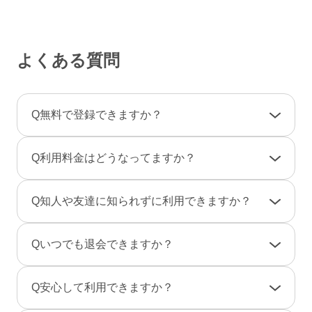
よくある質問
Q
無料で登録できますか？
A
登録料金は一切かかりませんので、ご安心くだ
Q
利用料金はどうなってますか？
さい。
利用料金は一部の決済を除き「完全前払い制」
A
女性は男性とのやりとりは全て無料です。
Q
知人や友達に知られずに利用できますか？
です。そのため、弊社からお客様へ料金の請求
一部のコンテンツの利用はコイン（有料）が必
や督促のご連絡が届くことはありません。
要です。
A
友達に知られないように、実名ではなく匿名で
Q
いつでも退会できますか？
のニックネームで、プロフ画像を登録しない状
男性は、事前にポイントをご購入のうえご利用
態でもご利用できますのでご安心ください。
A
退会は「マイページ」→「各種設定」→「退会
となります。（1P＝約10円、消費ポイントはサ
Q
安心して利用できますか？
また、検索結果にあなたのプロフィールが表示
手続き」から行えます。
ービスによって異なります）
されないように設定することもできます。