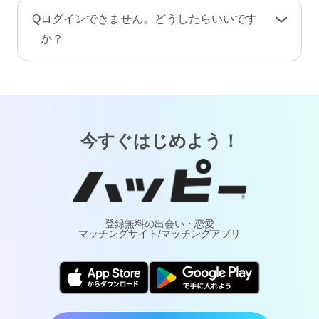
手続き完了後、プロフィール情報や画像・動
A
お客様が安心してご利用いただけるよう、当サ
Q
ログインできません。どうしたらいいです
画・メッセージ・ポイント（コイン）などのア
ービスでは24時間365日体制で有人による監視・
か？
カウント情報はすべて削除されます。復旧や返
通報対応・年齢確認を行っております。
金はできませんのでご注意ください。
A
「
ログインでお困りの方
」ページをご覧くださ
万が一トラブルが発生した場合は、通報により
い。
調査・対応いたします。詐欺や犯罪などの実害
については最寄りの警察へご相談ください。
今すぐはじめよう！
登録無料の出会い・恋愛
マッチングサイト/マッチングアプリ