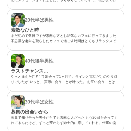
らしいカフェが、実は私も好きなお店だと分かってびっくり。 なん
となく気になるところが一緒だったので、私的には今までになくメッ
セージが盛り上がり嬉しかったです。 カフェに誘ってもらい、実際
20代半ば
男性
にお会いするととっても話しやすくて、時間があっという間。 少し
年上でしたが、気を使わずに話せる感じが心地よくて、「また会いた
素敵なひと時
いな」と素直に伝えました。彼のちょっと嬉しそうな顔をみたら、思
まだ初めて数日ですが素敵な方とお洒落なカフェに行ってきました
わずドキドキしました。 成功談でいいのか…まだどうなるかはわか
不思議な趣向を凝らしたカフェで過ごす時間はとてもリラックスでき
らないけど、出会えてよかったと思える人になりました。
ました 真面目な出会いがちゃんとあることが分かったのでこれから
もお互い良い出会いを探したいですね
40代後半
男性
ラストチャンス…
やっと逢えた(*´∇｀*) 出会って1ヶ月半。ラインと電話だけのやり取
りでしたが やっと、 実際に会うことが叶った。 お互い会うことは諦
めていましたが叶った。 諦めないことが大切と実感した。 理想通り
の可愛い、 メガネの似合う、 タイプの方でした。 ホント、大切にし
たいと思った。 また会う約束もできた。 こんな僕と… ありがとう(*
30代半ば
女性
´∇｀*)
募集の出会いから
募集で知り合った男性がとても素敵な人だった もう20回も会ってく
れてるんだけど、ずっと変わらず紳士的に癒してくれる。仕事の協力
もしてくれて、精神的にも頼りっぱなし。 こんな出会いが鬱屈とし