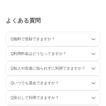
よくある質問
Q
無料で登録できますか？
A
登録料金は一切かかりませんので、ご安心くだ
Q
利用料金はどうなってますか？
さい。
利用料金は一部の決済を除き「完全前払い制」
A
女性は男性とのやりとりは全て無料です。
Q
知人や友達に知られずに利用できますか？
です。そのため、弊社からお客様へ料金の請求
一部のコンテンツの利用はコイン（有料）が必
や督促のご連絡が届くことはありません。
要です。
A
友達に知られないように、実名ではなく匿名で
Q
いつでも退会できますか？
のニックネームで、プロフ画像を登録しない状
男性は、事前にポイントをご購入のうえご利用
態でもご利用できますのでご安心ください。
A
退会は「マイページ」→「各種設定」→「退会
となります。（1P＝約10円、消費ポイントはサ
Q
安心して利用できますか？
また、検索結果にあなたのプロフィールが表示
手続き」から行えます。
ービスによって異なります）
されないように設定することもできます。