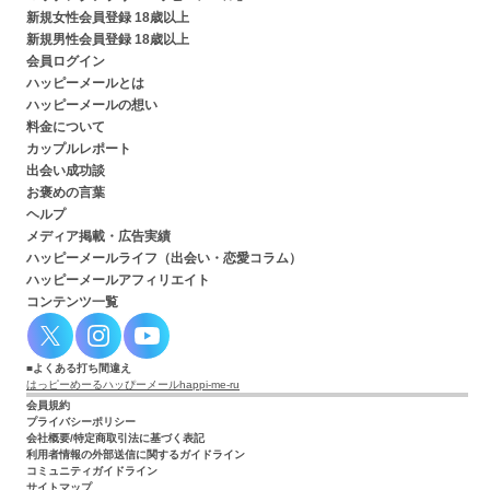
新規女性会員登録 18歳以上
新規男性会員登録 18歳以上
会員ログイン
ハッピーメールとは
ハッピーメールの想い
料金について
カップルレポート
出会い成功談
お褒めの言葉
ヘルプ
メディア掲載・広告実績
ハッピーメールライフ（出会い・恋愛コラム）
ハッピーメールアフィリエイト
コンテンツ一覧
よくある打ち間違え
はっピーめーる
ハッぴーメール
happi-me-ru
会員規約
プライバシーポリシー
会社概要/特定商取引法に基づく表記
利用者情報の外部送信に関するガイドライン
コミュニティガイドライン
サイトマップ