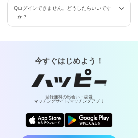
手続き完了後、プロフィール情報や画像・動
A
お客様が安心してご利用いただけるよう、当サ
Q
ログインできません。どうしたらいいです
画・メッセージ・ポイント（コイン）などのア
ービスでは24時間365日体制で有人による監視・
か？
カウント情報はすべて削除されます。復旧や返
通報対応・年齢確認を行っております。
金はできませんのでご注意ください。
A
「
ログインでお困りの方
」ページをご覧くださ
万が一トラブルが発生した場合は、通報により
い。
調査・対応いたします。詐欺や犯罪などの実害
については最寄りの警察へご相談ください。
今すぐはじめよう！
登録無料の出会い・恋愛
マッチングサイト/マッチングアプリ