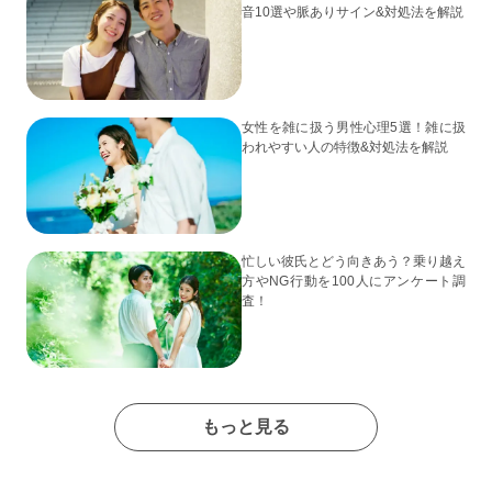
音10選や脈ありサイン&対処法を解説
女性を雑に扱う男性心理5選！雑に扱
われやすい人の特徴&対処法を解説
忙しい彼氏とどう向きあう？乗り越え
方やNG行動を100人にアンケート調
査！
もっと見る