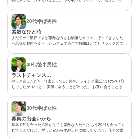
らしいカフェが、実は私も好きなお店だと分かってびっくり。 なん
となく気になるところが一緒だったので、私的には今までになくメッ
セージが盛り上がり嬉しかったです。 カフェに誘ってもらい、実際
20代半ば
男性
にお会いするととっても話しやすくて、時間があっという間。 少し
年上でしたが、気を使わずに話せる感じが心地よくて、「また会いた
素敵なひと時
いな」と素直に伝えました。彼のちょっと嬉しそうな顔をみたら、思
まだ初めて数日ですが素敵な方とお洒落なカフェに行ってきました
わずドキドキしました。 成功談でいいのか…まだどうなるかはわか
不思議な趣向を凝らしたカフェで過ごす時間はとてもリラックスでき
らないけど、出会えてよかったと思える人になりました。
ました 真面目な出会いがちゃんとあることが分かったのでこれから
もお互い良い出会いを探したいですね
40代後半
男性
ラストチャンス…
やっと逢えた(*´∇｀*) 出会って1ヶ月半。ラインと電話だけのやり取
りでしたが やっと、 実際に会うことが叶った。 お互い会うことは諦
めていましたが叶った。 諦めないことが大切と実感した。 理想通り
の可愛い、 メガネの似合う、 タイプの方でした。 ホント、大切にし
たいと思った。 また会う約束もできた。 こんな僕と… ありがとう(*
30代半ば
女性
´∇｀*)
募集の出会いから
募集で知り合った男性がとても素敵な人だった もう20回も会ってく
れてるんだけど、ずっと変わらず紳士的に癒してくれる。仕事の協力
もしてくれて、精神的にも頼りっぱなし。 こんな出会いが鬱屈とし