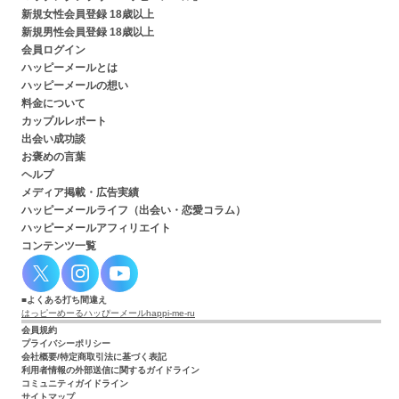
新規女性会員登録 18歳以上
新規男性会員登録 18歳以上
会員ログイン
ハッピーメールとは
ハッピーメールの想い
料金について
カップルレポート
出会い成功談
お褒めの言葉
ヘルプ
メディア掲載・広告実績
ハッピーメールライフ（出会い・恋愛コラム）
ハッピーメールアフィリエイト
コンテンツ一覧
よくある打ち間違え
はっピーめーる
ハッぴーメール
happi-me-ru
会員規約
プライバシーポリシー
会社概要/特定商取引法に基づく表記
利用者情報の外部送信に関するガイドライン
コミュニティガイドライン
サイトマップ