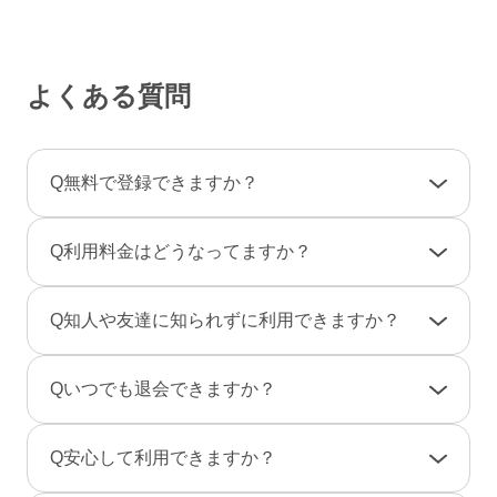
よくある質問
Q
無料で登録できますか？
A
登録料金は一切かかりませんので、ご安心くだ
Q
利用料金はどうなってますか？
さい。
利用料金は一部の決済を除き「完全前払い制」
A
女性は男性とのやりとりは全て無料です。
Q
知人や友達に知られずに利用できますか？
です。そのため、弊社からお客様へ料金の請求
一部のコンテンツの利用はコイン（有料）が必
や督促のご連絡が届くことはありません。
要です。
A
友達に知られないように、実名ではなく匿名で
Q
いつでも退会できますか？
のニックネームで、プロフ画像を登録しない状
男性は、事前にポイントをご購入のうえご利用
態でもご利用できますのでご安心ください。
A
退会は「マイページ」→「各種設定」→「退会
となります。（1P＝約10円、消費ポイントはサ
Q
安心して利用できますか？
また、検索結果にあなたのプロフィールが表示
手続き」から行えます。
ービスによって異なります）
されないように設定することもできます。