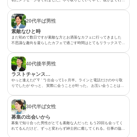
らしいカフェが、実は私も好きなお店だと分かってびっくり。 なん
となく気になるところが一緒だったので、私的には今までになくメッ
セージが盛り上がり嬉しかったです。 カフェに誘ってもらい、実際
20代半ば
男性
にお会いするととっても話しやすくて、時間があっという間。 少し
年上でしたが、気を使わずに話せる感じが心地よくて、「また会いた
素敵なひと時
いな」と素直に伝えました。彼のちょっと嬉しそうな顔をみたら、思
まだ初めて数日ですが素敵な方とお洒落なカフェに行ってきました
わずドキドキしました。 成功談でいいのか…まだどうなるかはわか
不思議な趣向を凝らしたカフェで過ごす時間はとてもリラックスでき
らないけど、出会えてよかったと思える人になりました。
ました 真面目な出会いがちゃんとあることが分かったのでこれから
もお互い良い出会いを探したいですね
40代後半
男性
ラストチャンス…
やっと逢えた(*´∇｀*) 出会って1ヶ月半。ラインと電話だけのやり取
りでしたが やっと、 実際に会うことが叶った。 お互い会うことは諦
めていましたが叶った。 諦めないことが大切と実感した。 理想通り
の可愛い、 メガネの似合う、 タイプの方でした。 ホント、大切にし
たいと思った。 また会う約束もできた。 こんな僕と… ありがとう(*
30代半ば
女性
´∇｀*)
募集の出会いから
募集で知り合った男性がとても素敵な人だった もう20回も会ってく
れてるんだけど、ずっと変わらず紳士的に癒してくれる。仕事の協力
もしてくれて、精神的にも頼りっぱなし。 こんな出会いが鬱屈とし