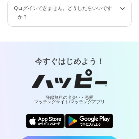
手続き完了後、プロフィール情報や画像・動
A
お客様が安心してご利用いただけるよう、当サ
Q
ログインできません。どうしたらいいです
画・メッセージ・ポイント（コイン）などのア
ービスでは24時間365日体制で有人による監視・
か？
カウント情報はすべて削除されます。復旧や返
通報対応・年齢確認を行っております。
金はできませんのでご注意ください。
A
「
ログインでお困りの方
」ページをご覧くださ
万が一トラブルが発生した場合は、通報により
い。
調査・対応いたします。詐欺や犯罪などの実害
については最寄りの警察へご相談ください。
今すぐはじめよう！
登録無料の出会い・恋愛
マッチングサイト/マッチングアプリ