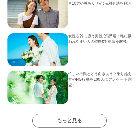
音10選や脈ありサイン&対処法を解説
女性を雑に扱う男性心理5選！雑に扱
われやすい人の特徴&対処法を解説
忙しい彼氏とどう向きあう？乗り越え
方やNG行動を100人にアンケート調
査！
もっと見る