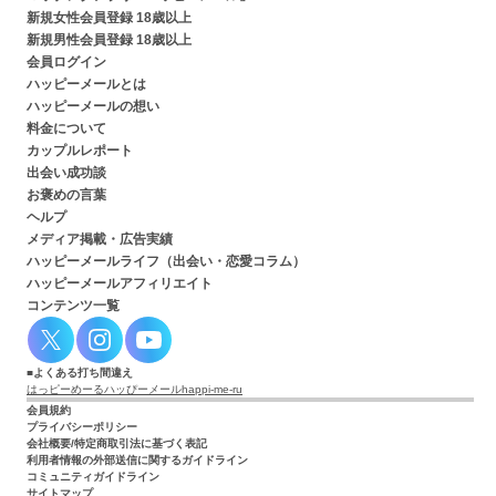
新規女性会員登録 18歳以上
新規男性会員登録 18歳以上
会員ログイン
ハッピーメールとは
ハッピーメールの想い
料金について
カップルレポート
出会い成功談
お褒めの言葉
ヘルプ
メディア掲載・広告実績
ハッピーメールライフ（出会い・恋愛コラム）
ハッピーメールアフィリエイト
コンテンツ一覧
よくある打ち間違え
はっピーめーる
ハッぴーメール
happi-me-ru
会員規約
プライバシーポリシー
会社概要/特定商取引法に基づく表記
利用者情報の外部送信に関するガイドライン
コミュニティガイドライン
サイトマップ