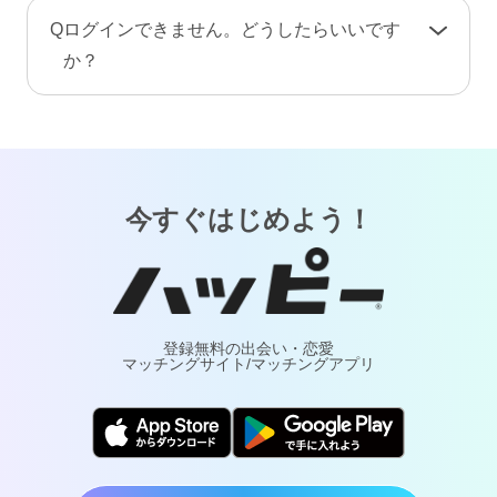
手続き完了後、プロフィール情報や画像・動
A
お客様が安心してご利用いただけるよう、当サ
Q
ログインできません。どうしたらいいです
画・メッセージ・ポイント（コイン）などのア
ービスでは24時間365日体制で有人による監視・
か？
カウント情報はすべて削除されます。復旧や返
通報対応・年齢確認を行っております。
金はできませんのでご注意ください。
A
「
ログインでお困りの方
」ページをご覧くださ
万が一トラブルが発生した場合は、通報により
い。
調査・対応いたします。詐欺や犯罪などの実害
については最寄りの警察へご相談ください。
今すぐはじめよう！
登録無料の出会い・恋愛
マッチングサイト/マッチングアプリ