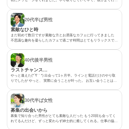
らしいカフェが、実は私も好きなお店だと分かってびっくり。 なん
となく気になるところが一緒だったので、私的には今までになくメッ
セージが盛り上がり嬉しかったです。 カフェに誘ってもらい、実際
20代半ば
男性
にお会いするととっても話しやすくて、時間があっという間。 少し
年上でしたが、気を使わずに話せる感じが心地よくて、「また会いた
素敵なひと時
いな」と素直に伝えました。彼のちょっと嬉しそうな顔をみたら、思
まだ初めて数日ですが素敵な方とお洒落なカフェに行ってきました
わずドキドキしました。 成功談でいいのか…まだどうなるかはわか
不思議な趣向を凝らしたカフェで過ごす時間はとてもリラックスでき
らないけど、出会えてよかったと思える人になりました。
ました 真面目な出会いがちゃんとあることが分かったのでこれから
もお互い良い出会いを探したいですね
40代後半
男性
ラストチャンス…
やっと逢えた(*´∇｀*) 出会って1ヶ月半。ラインと電話だけのやり取
りでしたが やっと、 実際に会うことが叶った。 お互い会うことは諦
めていましたが叶った。 諦めないことが大切と実感した。 理想通り
の可愛い、 メガネの似合う、 タイプの方でした。 ホント、大切にし
たいと思った。 また会う約束もできた。 こんな僕と… ありがとう(*
30代半ば
女性
´∇｀*)
募集の出会いから
募集で知り合った男性がとても素敵な人だった もう20回も会ってく
れてるんだけど、ずっと変わらず紳士的に癒してくれる。仕事の協力
もしてくれて、精神的にも頼りっぱなし。 こんな出会いが鬱屈とし