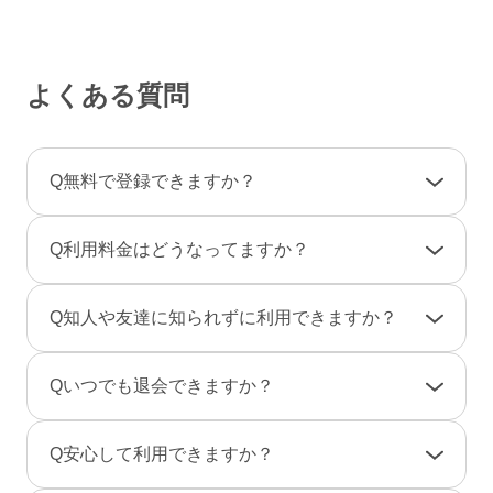
よくある質問
Q
無料で登録できますか？
A
登録料金は一切かかりませんので、ご安心くだ
Q
利用料金はどうなってますか？
さい。
利用料金は一部の決済を除き「完全前払い制」
A
女性は男性とのやりとりは全て無料です。
Q
知人や友達に知られずに利用できますか？
です。そのため、弊社からお客様へ料金の請求
一部のコンテンツの利用はコイン（有料）が必
や督促のご連絡が届くことはありません。
要です。
A
友達に知られないように、実名ではなく匿名で
Q
いつでも退会できますか？
のニックネームで、プロフ画像を登録しない状
男性は、事前にポイントをご購入のうえご利用
態でもご利用できますのでご安心ください。
A
退会は「マイページ」→「各種設定」→「退会
となります。（1P＝約10円、消費ポイントはサ
Q
安心して利用できますか？
また、検索結果にあなたのプロフィールが表示
手続き」から行えます。
ービスによって異なります）
されないように設定することもできます。