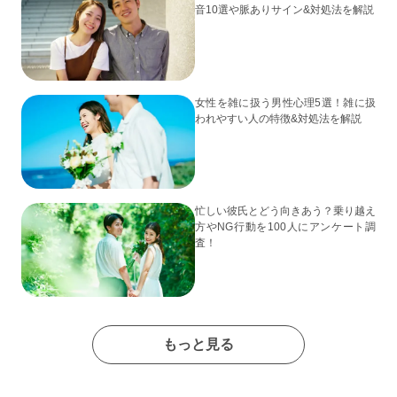
音10選や脈ありサイン&対処法を解説
女性を雑に扱う男性心理5選！雑に扱
われやすい人の特徴&対処法を解説
忙しい彼氏とどう向きあう？乗り越え
方やNG行動を100人にアンケート調
査！
もっと見る