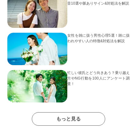
音10選や脈ありサイン&対処法を解説
女性を雑に扱う男性心理5選！雑に扱
われやすい人の特徴&対処法を解説
忙しい彼氏とどう向きあう？乗り越え
方やNG行動を100人にアンケート調
査！
もっと見る