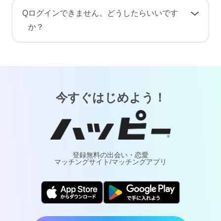
手続き完了後、プロフィール情報や画像・動
A
お客様が安心してご利用いただけるよう、当サ
Q
ログインできません。どうしたらいいです
画・メッセージ・ポイント（コイン）などのア
ービスでは24時間365日体制で有人による監視・
か？
カウント情報はすべて削除されます。復旧や返
通報対応・年齢確認を行っております。
金はできませんのでご注意ください。
A
「
ログインでお困りの方
」ページをご覧くださ
万が一トラブルが発生した場合は、通報により
い。
調査・対応いたします。詐欺や犯罪などの実害
については最寄りの警察へご相談ください。
今すぐはじめよう！
登録無料の出会い・恋愛
マッチングサイト/マッチングアプリ