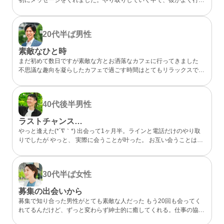
らしいカフェが、実は私も好きなお店だと分かってびっくり。 なん
となく気になるところが一緒だったので、私的には今までになくメッ
セージが盛り上がり嬉しかったです。 カフェに誘ってもらい、実際
20代半ば
男性
にお会いするととっても話しやすくて、時間があっという間。 少し
年上でしたが、気を使わずに話せる感じが心地よくて、「また会いた
素敵なひと時
いな」と素直に伝えました。彼のちょっと嬉しそうな顔をみたら、思
まだ初めて数日ですが素敵な方とお洒落なカフェに行ってきました
わずドキドキしました。 成功談でいいのか…まだどうなるかはわか
不思議な趣向を凝らしたカフェで過ごす時間はとてもリラックスでき
らないけど、出会えてよかったと思える人になりました。
ました 真面目な出会いがちゃんとあることが分かったのでこれから
もお互い良い出会いを探したいですね
40代後半
男性
ラストチャンス…
やっと逢えた(*´∇｀*) 出会って1ヶ月半。ラインと電話だけのやり取
りでしたが やっと、 実際に会うことが叶った。 お互い会うことは諦
めていましたが叶った。 諦めないことが大切と実感した。 理想通り
の可愛い、 メガネの似合う、 タイプの方でした。 ホント、大切にし
たいと思った。 また会う約束もできた。 こんな僕と… ありがとう(*
30代半ば
女性
´∇｀*)
募集の出会いから
募集で知り合った男性がとても素敵な人だった もう20回も会ってく
れてるんだけど、ずっと変わらず紳士的に癒してくれる。仕事の協力
もしてくれて、精神的にも頼りっぱなし。 こんな出会いが鬱屈とし