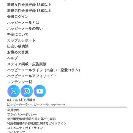
新規女性会員登録 18歳以上
新規男性会員登録 18歳以上
会員ログイン
ハッピーメールとは
ハッピーメールの想い
料金について
カップルレポート
出会い成功談
お褒めの言葉
ヘルプ
メディア掲載・広告実績
ハッピーメールライフ（出会い・恋愛コラム）
ハッピーメールアフィリエイト
コンテンツ一覧
よくある打ち間違え
はっピーめーる
ハッぴーメール
happi-me-ru
会員規約
プライバシーポリシー
会社概要/特定商取引法に基づく表記
利用者情報の外部送信に関するガイドライン
コミュニティガイドライン
サイトマップ