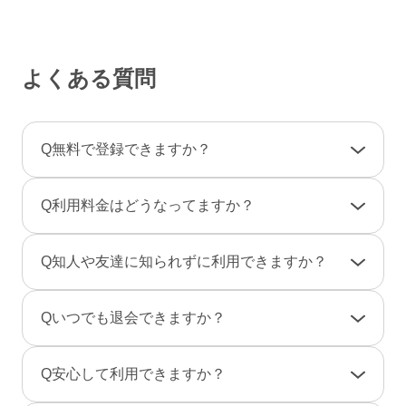
よくある質問
Q
無料で登録できますか？
A
登録料金は一切かかりませんので、ご安心くだ
Q
利用料金はどうなってますか？
さい。
利用料金は一部の決済を除き「完全前払い制」
A
女性は男性とのやりとりは全て無料です。
Q
知人や友達に知られずに利用できますか？
です。そのため、弊社からお客様へ料金の請求
一部のコンテンツの利用はコイン（有料）が必
や督促のご連絡が届くことはありません。
要です。
A
友達に知られないように、実名ではなく匿名で
Q
いつでも退会できますか？
のニックネームで、プロフ画像を登録しない状
男性は、事前にポイントをご購入のうえご利用
態でもご利用できますのでご安心ください。
A
退会は「マイページ」→「各種設定」→「退会
となります。（1P＝約10円、消費ポイントはサ
Q
安心して利用できますか？
また、検索結果にあなたのプロフィールが表示
手続き」から行えます。
ービスによって異なります）
されないように設定することもできます。