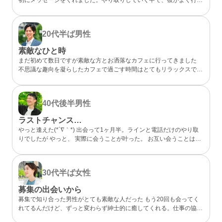
らしいカフェが、実は私も好きなお店だと分かってびっくり。 なん
となく気になるところが一緒だったので、私的には今までになくメッ
セージが盛り上がり嬉しかったです。 カフェに誘ってもらい、実際
20代半ば
男性
にお会いするととっても話しやすくて、時間があっという間。 少し
年上でしたが、気を使わずに話せる感じが心地よくて、「また会いた
素敵なひと時
いな」と素直に伝えました。彼のちょっと嬉しそうな顔をみたら、思
まだ初めて数日ですが素敵な方とお洒落なカフェに行ってきました
わずドキドキしました。 成功談でいいのか…まだどうなるかはわか
不思議な趣向を凝らしたカフェで過ごす時間はとてもリラックスでき
らないけど、出会えてよかったと思える人になりました。
ました 真面目な出会いがちゃんとあることが分かったのでこれから
もお互い良い出会いを探したいですね
40代後半
男性
ラストチャンス…
やっと逢えた(*´∇｀*) 出会って1ヶ月半。ラインと電話だけのやり取
りでしたが やっと、 実際に会うことが叶った。 お互い会うことは諦
めていましたが叶った。 諦めないことが大切と実感した。 理想通り
の可愛い、 メガネの似合う、 タイプの方でした。 ホント、大切にし
たいと思った。 また会う約束もできた。 こんな僕と… ありがとう(*
30代半ば
女性
´∇｀*)
募集の出会いから
募集で知り合った男性がとても素敵な人だった もう20回も会ってく
れてるんだけど、ずっと変わらず紳士的に癒してくれる。仕事の協力
もしてくれて、精神的にも頼りっぱなし。 こんな出会いが鬱屈とし