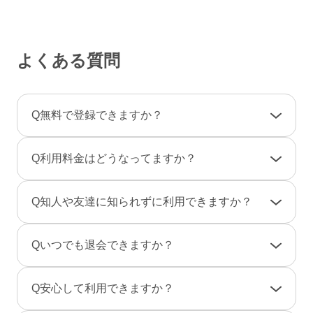
よくある質問
Q
無料で登録できますか？
A
登録料金は一切かかりませんので、ご安心くだ
Q
利用料金はどうなってますか？
さい。
利用料金は一部の決済を除き「完全前払い制」
A
女性は男性とのやりとりは全て無料です。
Q
知人や友達に知られずに利用できますか？
です。そのため、弊社からお客様へ料金の請求
一部のコンテンツの利用はコイン（有料）が必
や督促のご連絡が届くことはありません。
要です。
A
友達に知られないように、実名ではなく匿名で
Q
いつでも退会できますか？
のニックネームで、プロフ画像を登録しない状
男性は、事前にポイントをご購入のうえご利用
態でもご利用できますのでご安心ください。
A
退会は「マイページ」→「各種設定」→「退会
となります。（1P＝約10円、消費ポイントはサ
Q
安心して利用できますか？
また、検索結果にあなたのプロフィールが表示
手続き」から行えます。
ービスによって異なります）
されないように設定することもできます。