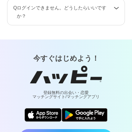
手続き完了後、プロフィール情報や画像・動
A
お客様が安心してご利用いただけるよう、当サ
Q
ログインできません。どうしたらいいです
画・メッセージ・ポイント（コイン）などのア
ービスでは24時間365日体制で有人による監視・
か？
カウント情報はすべて削除されます。復旧や返
通報対応・年齢確認を行っております。
金はできませんのでご注意ください。
A
「
ログインでお困りの方
」ページをご覧くださ
万が一トラブルが発生した場合は、通報により
い。
調査・対応いたします。詐欺や犯罪などの実害
については最寄りの警察へご相談ください。
今すぐはじめよう！
登録無料の出会い・恋愛
マッチングサイト/マッチングアプリ