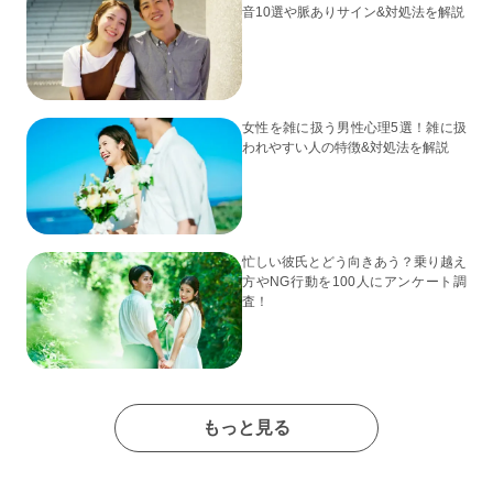
音10選や脈ありサイン&対処法を解説
女性を雑に扱う男性心理5選！雑に扱
われやすい人の特徴&対処法を解説
忙しい彼氏とどう向きあう？乗り越え
方やNG行動を100人にアンケート調
査！
もっと見る