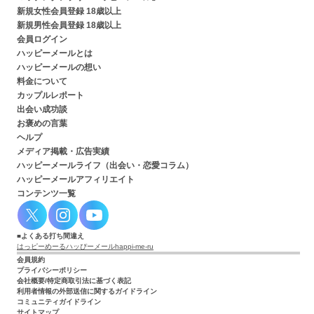
新規女性会員登録 18歳以上
新規男性会員登録 18歳以上
会員ログイン
ハッピーメールとは
ハッピーメールの想い
料金について
カップルレポート
出会い成功談
お褒めの言葉
ヘルプ
メディア掲載・広告実績
ハッピーメールライフ（出会い・恋愛コラム）
ハッピーメールアフィリエイト
コンテンツ一覧
よくある打ち間違え
はっピーめーる
ハッぴーメール
happi-me-ru
会員規約
プライバシーポリシー
会社概要/特定商取引法に基づく表記
利用者情報の外部送信に関するガイドライン
コミュニティガイドライン
サイトマップ