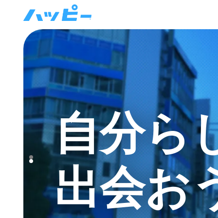
自分ら
出会お