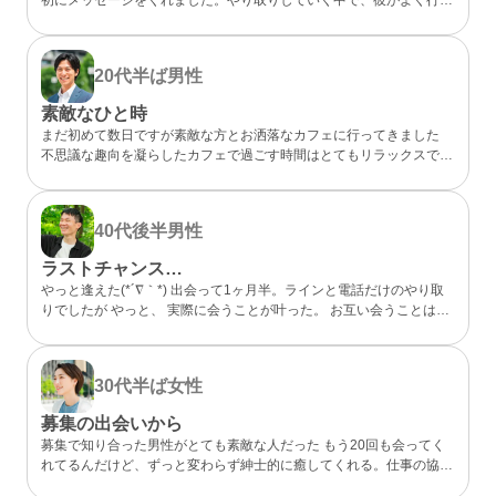
らしいカフェが、実は私も好きなお店だと分かってびっくり。 なん
となく気になるところが一緒だったので、私的には今までになくメッ
セージが盛り上がり嬉しかったです。 カフェに誘ってもらい、実際
20代半ば
男性
にお会いするととっても話しやすくて、時間があっという間。 少し
年上でしたが、気を使わずに話せる感じが心地よくて、「また会いた
素敵なひと時
いな」と素直に伝えました。彼のちょっと嬉しそうな顔をみたら、思
まだ初めて数日ですが素敵な方とお洒落なカフェに行ってきました
わずドキドキしました。 成功談でいいのか…まだどうなるかはわか
不思議な趣向を凝らしたカフェで過ごす時間はとてもリラックスでき
らないけど、出会えてよかったと思える人になりました。
ました 真面目な出会いがちゃんとあることが分かったのでこれから
もお互い良い出会いを探したいですね
40代後半
男性
ラストチャンス…
やっと逢えた(*´∇｀*) 出会って1ヶ月半。ラインと電話だけのやり取
りでしたが やっと、 実際に会うことが叶った。 お互い会うことは諦
めていましたが叶った。 諦めないことが大切と実感した。 理想通り
の可愛い、 メガネの似合う、 タイプの方でした。 ホント、大切にし
たいと思った。 また会う約束もできた。 こんな僕と… ありがとう(*
30代半ば
女性
´∇｀*)
募集の出会いから
募集で知り合った男性がとても素敵な人だった もう20回も会ってく
れてるんだけど、ずっと変わらず紳士的に癒してくれる。仕事の協力
もしてくれて、精神的にも頼りっぱなし。 こんな出会いが鬱屈とし