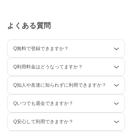
よくある質問
Q
無料で登録できますか？
A
登録料金は一切かかりませんので、ご安心くだ
Q
利用料金はどうなってますか？
さい。
利用料金は一部の決済を除き「完全前払い制」
A
女性は男性とのやりとりは全て無料です。
Q
知人や友達に知られずに利用できますか？
です。そのため、弊社からお客様へ料金の請求
一部のコンテンツの利用はコイン（有料）が必
や督促のご連絡が届くことはありません。
要です。
A
友達に知られないように、実名ではなく匿名で
Q
いつでも退会できますか？
のニックネームで、プロフ画像を登録しない状
男性は、事前にポイントをご購入のうえご利用
態でもご利用できますのでご安心ください。
A
退会は「マイページ」→「各種設定」→「退会
となります。（1P＝約10円、消費ポイントはサ
Q
安心して利用できますか？
また、検索結果にあなたのプロフィールが表示
手続き」から行えます。
ービスによって異なります）
されないように設定することもできます。