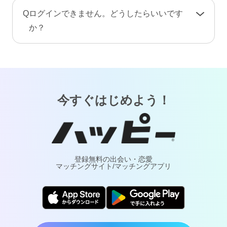
手続き完了後、プロフィール情報や画像・動
A
お客様が安心してご利用いただけるよう、当サ
Q
ログインできません。どうしたらいいです
画・メッセージ・ポイント（コイン）などのア
ービスでは24時間365日体制で有人による監視・
か？
カウント情報はすべて削除されます。復旧や返
通報対応・年齢確認を行っております。
金はできませんのでご注意ください。
A
「
ログインでお困りの方
」ページをご覧くださ
万が一トラブルが発生した場合は、通報により
い。
調査・対応いたします。詐欺や犯罪などの実害
については最寄りの警察へご相談ください。
今すぐはじめよう！
登録無料の出会い・恋愛
マッチングサイト/マッチングアプリ