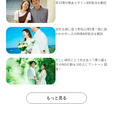
音10選や脈ありサイン&対処法を解説
女性を雑に扱う男性心理5選！雑に扱
われやすい人の特徴&対処法を解説
忙しい彼氏とどう向きあう？乗り越え
方やNG行動を100人にアンケート調
査！
もっと見る