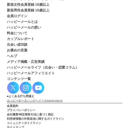
新規女性会員登録 18歳以上
新規男性会員登録 18歳以上
会員ログイン
ハッピーメールとは
ハッピーメールの想い
料金について
カップルレポート
出会い成功談
お褒めの言葉
ヘルプ
メディア掲載・広告実績
ハッピーメールライフ（出会い・恋愛コラム）
ハッピーメールアフィリエイト
コンテンツ一覧
よくある打ち間違え
はっピーめーる
ハッぴーメール
happi-me-ru
会員規約
プライバシーポリシー
会社概要/特定商取引法に基づく表記
利用者情報の外部送信に関するガイドライン
コミュニティガイドライン
サイトマップ