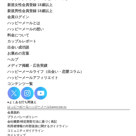
新規女性会員登録 18歳以上
新規男性会員登録 18歳以上
会員ログイン
ハッピーメールとは
ハッピーメールの想い
料金について
カップルレポート
出会い成功談
お褒めの言葉
ヘルプ
メディア掲載・広告実績
ハッピーメールライフ（出会い・恋愛コラム）
ハッピーメールアフィリエイト
コンテンツ一覧
よくある打ち間違え
はっピーめーる
ハッぴーメール
happi-me-ru
会員規約
プライバシーポリシー
会社概要/特定商取引法に基づく表記
利用者情報の外部送信に関するガイドライン
コミュニティガイドライン
サイトマップ