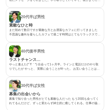
らしいカフェが、実は私も好きなお店だと分かってびっくり。 なん
となく気になるところが一緒だったので、私的には今までになくメッ
セージが盛り上がり嬉しかったです。 カフェに誘ってもらい、実際
20代半ば
男性
にお会いするととっても話しやすくて、時間があっという間。 少し
年上でしたが、気を使わずに話せる感じが心地よくて、「また会いた
素敵なひと時
いな」と素直に伝えました。彼のちょっと嬉しそうな顔をみたら、思
まだ初めて数日ですが素敵な方とお洒落なカフェに行ってきました
わずドキドキしました。 成功談でいいのか…まだどうなるかはわか
不思議な趣向を凝らしたカフェで過ごす時間はとてもリラックスでき
らないけど、出会えてよかったと思える人になりました。
ました 真面目な出会いがちゃんとあることが分かったのでこれから
もお互い良い出会いを探したいですね
40代後半
男性
ラストチャンス…
やっと逢えた(*´∇｀*) 出会って1ヶ月半。ラインと電話だけのやり取
りでしたが やっと、 実際に会うことが叶った。 お互い会うことは諦
めていましたが叶った。 諦めないことが大切と実感した。 理想通り
の可愛い、 メガネの似合う、 タイプの方でした。 ホント、大切にし
たいと思った。 また会う約束もできた。 こんな僕と… ありがとう(*
30代半ば
女性
´∇｀*)
募集の出会いから
募集で知り合った男性がとても素敵な人だった もう20回も会ってく
れてるんだけど、ずっと変わらず紳士的に癒してくれる。仕事の協力
もしてくれて、精神的にも頼りっぱなし。 こんな出会いが鬱屈とし