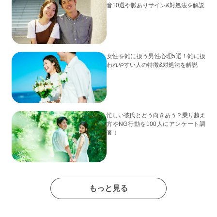
音10選や脈ありサイン&対処法を解説
女性を雑に扱う男性心理5選！雑に扱
われやすい人の特徴&対処法を解説
忙しい彼氏とどう向きあう？乗り越え
方やNG行動を100人にアンケート調
査！
もっと見る