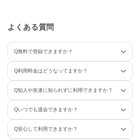
よくある質問
Q
無料で登録できますか？
A
登録料金は一切かかりませんので、ご安心くだ
Q
利用料金はどうなってますか？
さい。
利用料金は一部の決済を除き「完全前払い制」
A
女性は男性とのやりとりは全て無料です。
Q
知人や友達に知られずに利用できますか？
です。そのため、弊社からお客様へ料金の請求
一部のコンテンツの利用はコイン（有料）が必
や督促のご連絡が届くことはありません。
要です。
A
友達に知られないように、実名ではなく匿名で
Q
いつでも退会できますか？
のニックネームで、プロフ画像を登録しない状
男性は、事前にポイントをご購入のうえご利用
態でもご利用できますのでご安心ください。
A
退会は「マイページ」→「各種設定」→「退会
となります。（1P＝約10円、消費ポイントはサ
Q
安心して利用できますか？
また、検索結果にあなたのプロフィールが表示
手続き」から行えます。
ービスによって異なります）
されないように設定することもできます。