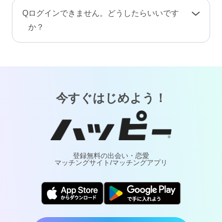
手続き完了後、プロフィール情報や画像・動
A
お客様が安心してご利用いただけるよう、当サ
Q
ログインできません。どうしたらいいです
画・メッセージ・ポイント（コイン）などのア
ービスでは24時間365日体制で有人による監視・
か？
カウント情報はすべて削除されます。復旧や返
通報対応・年齢確認を行っております。
金はできませんのでご注意ください。
A
「
ログインでお困りの方
」ページをご覧くださ
万が一トラブルが発生した場合は、通報により
い。
調査・対応いたします。詐欺や犯罪などの実害
については最寄りの警察へご相談ください。
今すぐはじめよう！
登録無料の出会い・恋愛
マッチングサイト/マッチングアプリ